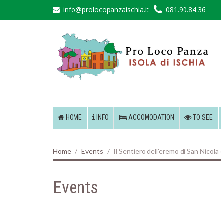
info@prolocopanzaischia.it
081.90.84.36
HOME
INFO
ACCOMODATION
TO SEE
Home
Events
Il Sentiero dell'eremo di San Nicola
Events