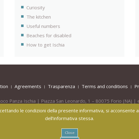
Curiosity
The kitchen
Useful numbers
Beaches for disabled
How to get Ischia
tion
Agreements
Trasparenza
Terms and conditions
Pr
oco Panza Ischia | Piazza San Leonardo, 1 – 80075
Forio
(NA) | 
Tel.
+39 081 908436 -
Mob.
+39 331 809 55 40
 accettando le condizioni della presente informativa, si acconsente all
dell’informativa stessa.
Close