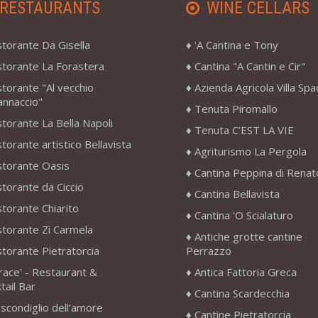
RESTAURANTS
WINE CELLARS
storante Da Gisella
'A Cantina e Tony
storante La Forastera
Cantina "A Cantin e Cir"
storante "Al vecchio
Azienda Agricola Villa Sp
annaccio"
Tenuta Piromallo
storante La Bella Napoli
Tenuta C’EST LA VIE
storante artistico Bellavista
Agriturismo La Pergola
storante Oasis
Cantina Peppina di Renat
storante da Ciccio
Cantina Bellavista
storante Chiarito
Cantina 'O Scialaturo
storante Zì Carmela
Antiche grotte cantine
storante Pietratorcia
Perrazzo
race' - Restaurant &
Antica Fattoria Greca
tail Bar
Cantina Scardecchia
scondiglio dell’amore
Cantine Pietratorcia