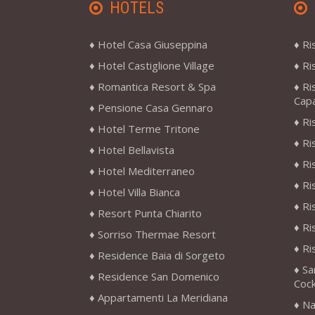
HOTELS
Hotel Casa Giuseppina
Ri
Hotel Castiglione Village
Ri
Romantica Resort & Spa
Ri
Cap
Pensione Casa Gennaro
Ri
Hotel Terme Tritone
Ri
Hotel Bellavista
Ri
Hotel Mediterraneo
Ri
Hotel Villa Bianca
Ri
Resort Punta Chiarito
Ri
Sorriso Thermae Resort
Ri
Residence Baia di Sorgeto
Sa
Residence San Domenico
Cock
Appartamenti La Meridiana
Na