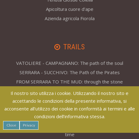
Apicoltura cuore d'ape
Azienda agricola Fiorola
TRAILS
VATOLIERE - CAMPAGNANO: The path of the soul
SERRARA - SUCCHIVO: The Path of the Pirates
FROM SERRARA TO THE MUD: through the stone
houses
Il nostro sito utilizza i cookie. Utilizzando il nostro sito e
SERRARA - FONTANA: sunset suggestions on the
accettando le condizioni della presente informativa, si
crest of the island
acconsente all'utilizzo dei cookie in conformità ai termini e alle
FIAIANO - BUONOPANE: between springs and
condizioni dell’informativa stessa.
volcanoes
Close
Privacy
SERRARA - EPOMEO: a journey through space and
time