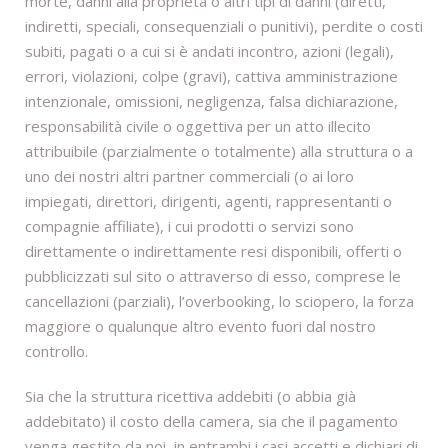
morte, danni alla proprietà o altri tipi di danni (diretti,
indiretti, speciali, consequenziali o punitivi), perdite o costi
subiti, pagati o a cui si è andati incontro, azioni (legali),
errori, violazioni, colpe (gravi), cattiva amministrazione
intenzionale, omissioni, negligenza, falsa dichiarazione,
responsabilità civile o oggettiva per un atto illecito
attribuibile (parzialmente o totalmente) alla struttura o a
uno dei nostri altri partner commerciali (o ai loro
impiegati, direttori, dirigenti, agenti, rappresentanti o
compagnie affiliate), i cui prodotti o servizi sono
direttamente o indirettamente resi disponibili, offerti o
pubblicizzati sul sito o attraverso di esso, comprese le
cancellazioni (parziali), l’overbooking, lo sciopero, la forza
maggiore o qualunque altro evento fuori dal nostro
controllo.
Sia che la struttura ricettiva addebiti (o abbia già
addebitato) il costo della camera, sia che il pagamento
venga gestito da noi, in entrambi i casi accetti e dichiari di