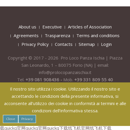
About us
Executive
Articles of Association
Agreements
Trasparenza
Terms and conditions
Privacy Policy
Contacts
Sitemap
Login
Copyright © 2017 - 2026 Pro Loco Panza Ischia | Piazza
San Leonardo, 1 – 80075
Forio
(NA) | email:
info@prolocopanzaischia.it
Tel.
+39 081 908436 -
Mob.
+39 331 809 55 40
Il nostro sito utilizza i cookie. Utilizzando il nostro sito e
accettando le condizioni della presente informativa, si
acconsente all'utilizzo dei cookie in conformità ai termini e alle
condizioni dell’informativa stessa.
纸飞机下载
纸飞机官网
纸飞机官网下载
纸飞机下载
safew官网
Close
Privacy
safew下载
safew官网下载
safew官网
safew下载
safew下载
safew下
载
quickq官网
quickq官网
quickq下载
纸飞机官网
纸飞机下载