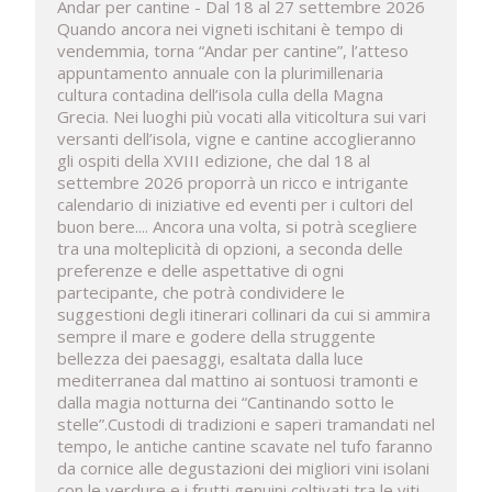
Andar per cantine - Dal 18 al 27 settembre 2026
Quando ancora nei vigneti ischitani è tempo di
vendemmia, torna “Andar per cantine”, l’atteso
appuntamento annuale con la plurimillenaria
cultura contadina dell’isola culla della Magna
Grecia. Nei luoghi più vocati alla viticoltura sui vari
versanti dell’isola, vigne e cantine accoglieranno
gli ospiti della XVIII edizione, che dal 18 al
settembre 2026 proporrà un ricco e intrigante
calendario di iniziative ed eventi per i cultori del
buon bere.... Ancora una volta, si potrà scegliere
tra una molteplicità di opzioni, a seconda delle
preferenze e delle aspettative di ogni
partecipante, che potrà condividere le
suggestioni degli itinerari collinari da cui si ammira
sempre il mare e godere della struggente
bellezza dei paesaggi, esaltata dalla luce
mediterranea dal mattino ai sontuosi tramonti e
dalla magia notturna dei “Cantinando sotto le
stelle”.Custodi di tradizioni e saperi tramandati nel
tempo, le antiche cantine scavate nel tufo faranno
da cornice alle degustazioni dei migliori vini isolani
con le verdure e i frutti genuini coltivati tra le viti.