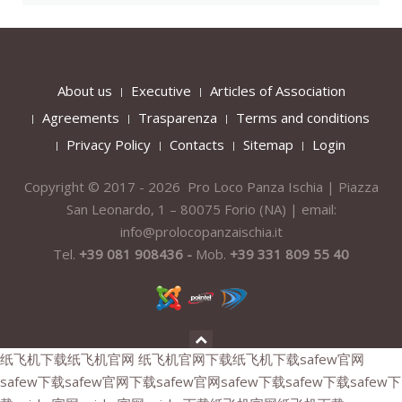
About us
Executive
Articles of Association
Agreements
Trasparenza
Terms and conditions
Privacy Policy
Contacts
Sitemap
Login
Copyright © 2017 - 2026 Pro Loco Panza Ischia | Piazza
San Leonardo, 1 – 80075
Forio
(NA) | email:
info@prolocopanzaischia.it
Tel.
+39 081 908436 -
Mob.
+39 331 809 55 40
纸飞机下载
纸飞机官网
纸飞机官网下载
纸飞机下载
safew官网
safew下载
safew官网下载
safew官网
safew下载
safew下载
safew下