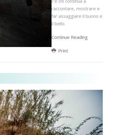
c’è chi continua a
raccontare, mostrare e
far assaggiare il buono e
il bello.
Continue Reading
Print