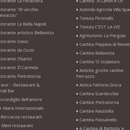
storante La Forastera
Cantina "A Cantin e Cir"
storante "Al vecchio
Azienda Agricola Villa Sp
annaccio"
Tenuta Piromallo
storante La Bella Napoli
Tenuta C’EST LA VIE
storante artistico Bellavista
Agriturismo La Pergola
storante Oasis
Cantina Peppina di Renat
storante da Ciccio
Cantina Bellavista
storante Chiarito
Cantina 'O Scialaturo
storante Zì Carmela
Antiche grotte cantine
storante Pietratorcia
Perrazzo
race' - Restaurant &
Antica Fattoria Greca
tail Bar
Cantina Scardecchia
scondiglio dell’amore
Cantine Pietratorcia
r Maria Internazionale
Cantina Raustella
 Beccaccia restaurant
Cantina Passariello
 Mimì restaurant
A Cantina di Battista 'e