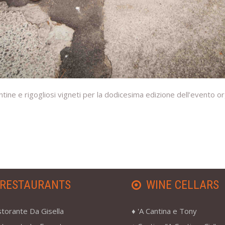
antine e rigogliosi vigneti per la dodicesima edizione dell’evento
RESTAURANTS
WINE CELLARS
storante Da Gisella
'A Cantina e Tony