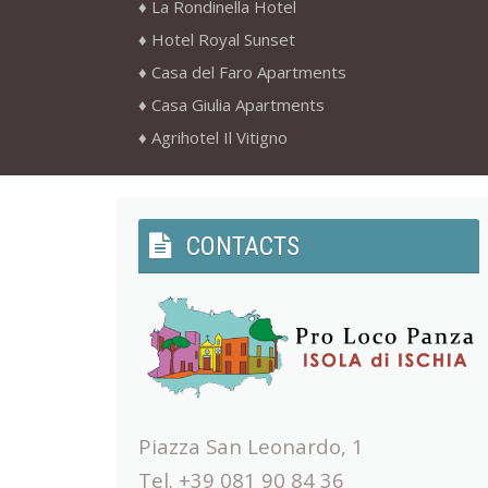
La Rondinella Hotel
Hotel Royal Sunset
Casa del Faro Apartments
Casa Giulia Apartments
Agrihotel Il Vitigno
CONTACTS
Piazza San Leonardo, 1
Tel. +39 081 90 84 36