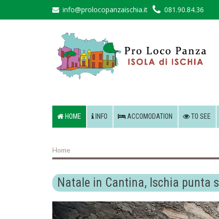
info@prolocopanzaischia.it
081.90.84.36
HOME
INFO
ACCOMODATION
TO SEE
Home
Natale in Cantina, Ischia punta su