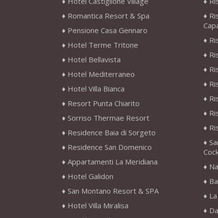
Hotel Castiglione Village
Ri
Romantica Resort & Spa
Ri
Cap
Pensione Casa Gennaro
Ri
Hotel Terme Tritone
Ri
Hotel Bellavista
Ri
Hotel Mediterraneo
Ri
Hotel Villa Bianca
Ri
Resort Punta Chiarito
Ri
Sorriso Thermae Resort
Ri
Residence Baia di Sorgeto
Sa
Residence San Domenico
Cock
Appartamenti La Meridiana
Na
Hotel Galidon
Ba
San Montano Resort & SPA
La
Hotel Villa Miralisa
Da