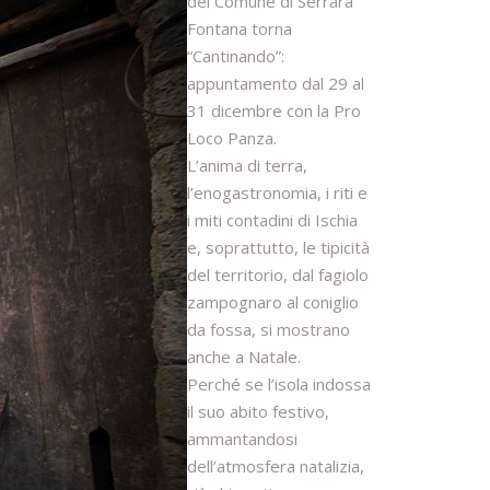
del Comune di Serrara
Fontana torna
“Cantinando”:
appuntamento dal 29 al
31 dicembre con la Pro
Loco Panza.
L’anima di terra,
l’enogastronomia, i riti e
i miti contadini di Ischia
e, soprattutto, le tipicità
del territorio, dal fagiolo
zampognaro al coniglio
da fossa, si mostrano
anche a Natale.
Perché se l’isola indossa
il suo abito festivo,
ammantandosi
dell’atmosfera natalizia,