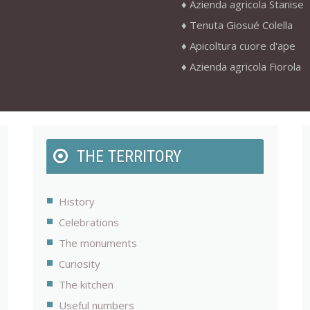
Azienda agricola Stanise
Tenuta Giosué Colella
Apicoltura cuore d'ape
Azienda agricola Fiorola
THE TERRITORY
History
Celebrations
The monuments
Curiosity
The kitchen
Useful numbers