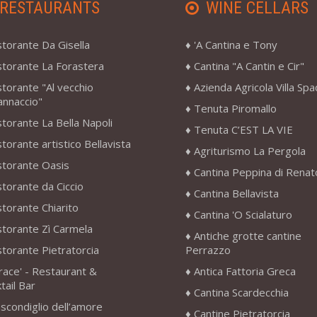
RESTAURANTS
WINE CELLARS
storante Da Gisella
'A Cantina e Tony
storante La Forastera
Cantina "A Cantin e Cir"
storante "Al vecchio
Azienda Agricola Villa Sp
annaccio"
Tenuta Piromallo
storante La Bella Napoli
Tenuta C’EST LA VIE
storante artistico Bellavista
Agriturismo La Pergola
storante Oasis
Cantina Peppina di Renat
storante da Ciccio
Cantina Bellavista
storante Chiarito
Cantina 'O Scialaturo
storante Zì Carmela
Antiche grotte cantine
storante Pietratorcia
Perrazzo
race' - Restaurant &
Antica Fattoria Greca
tail Bar
Cantina Scardecchia
scondiglio dell’amore
Cantine Pietratorcia