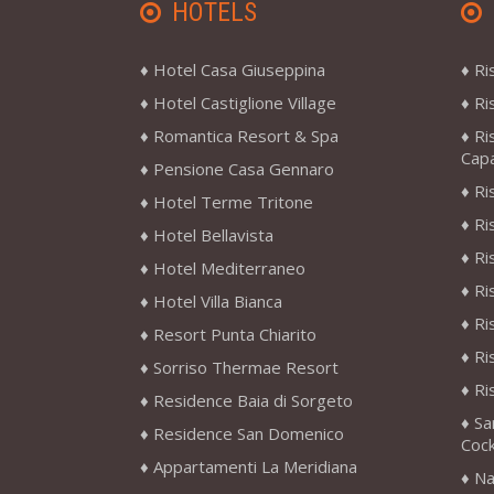
HOTELS
Hotel Casa Giuseppina
Ri
Hotel Castiglione Village
Ri
Romantica Resort & Spa
Ri
Cap
Pensione Casa Gennaro
Ri
Hotel Terme Tritone
Ri
Hotel Bellavista
Ri
Hotel Mediterraneo
Ri
Hotel Villa Bianca
Ri
Resort Punta Chiarito
Ri
Sorriso Thermae Resort
Ri
Residence Baia di Sorgeto
Sa
Residence San Domenico
Cock
Appartamenti La Meridiana
Na