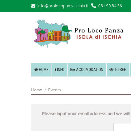
info@prolocopanzaischia.it
081.90.84.36
HOME
INFO
ACCOMODATION
TO SEE
Home
Events
Please input your email address and we will s