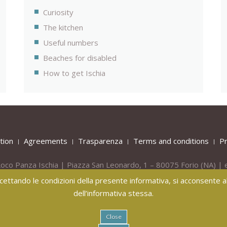
Curiosity
The kitchen
Useful numbers
Beaches for disabled
How to get Ischia
tion
Agreements
Trasparenza
Terms and conditions
Pr
oco Panza Ischia | Piazza San Leonardo, 1 – 80075
Forio
(NA) | 
Tel.
+39 081 908436 -
Mob.
+39 331 809 55 40
 accettando le condizioni della presente informativa, si acconsente all
dell’informativa stessa.
Close