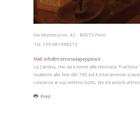
Via Montecorvo, 42 - 80075 Forio
Tel. +39 081998312
Mail:
info@trattoriadapeppina.it
La Cantina, che da il nome alla rinomata Trattoria
risalente alla fine del 700 ed è interamente scav
conserva al suo interno botti, tini ed antichi attrezz
Print