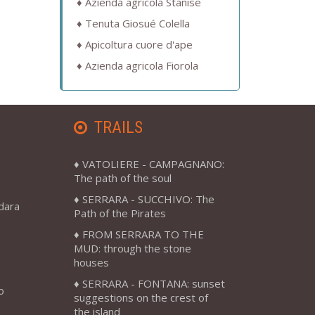
Azienda agricola Stanise
Tenuta Giosué Colella
Apicoltura cuore d'ape
Azienda agricola Fiorola
TRAILS
VATOLIERE - CAMPAGNANO:
The path of the soul
SERRARA - SUCCHIVO: The
adara
Path of the Pirates
FROM SERRARA TO THE
MUD: through the stone
houses
SERRARA - FONTANA: sunset
o
suggestions on the crest of
the island