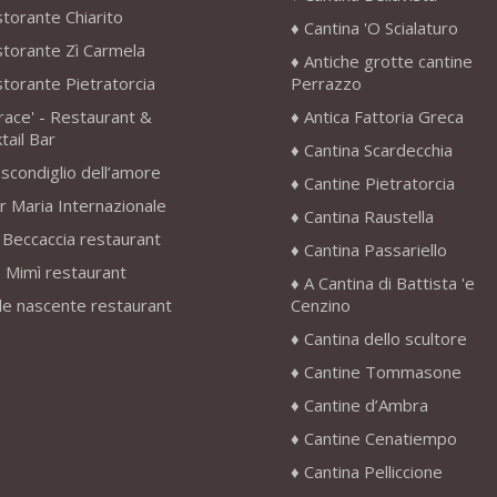
storante Chiarito
Cantina 'O Scialaturo
storante Zì Carmela
Antiche grotte cantine
storante Pietratorcia
Perrazzo
race' - Restaurant &
Antica Fattoria Greca
tail Bar
Cantina Scardecchia
scondiglio dell’amore
Cantine Pietratorcia
r Maria Internazionale
Cantina Raustella
 Beccaccia restaurant
Cantina Passariello
 Mimì restaurant
A Cantina di Battista 'e
le nascente restaurant
Cenzino
Cantina dello scultore
Cantine Tommasone
Cantine d’Ambra
Cantine Cenatiempo
Cantina Pelliccione