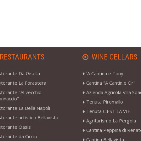
RESTAURANTS
WINE CELLARS
storante Da Gisella
'A Cantina e Tony
storante La Forastera
Cantina "A Cantin e Cir"
storante "Al vecchio
Azienda Agricola Villa Sp
annaccio"
Tenuta Piromallo
storante La Bella Napoli
Tenuta C’EST LA VIE
storante artistico Bellavista
Agriturismo La Pergola
storante Oasis
Cantina Peppina di Renat
storante da Ciccio
Cantina Bellavista