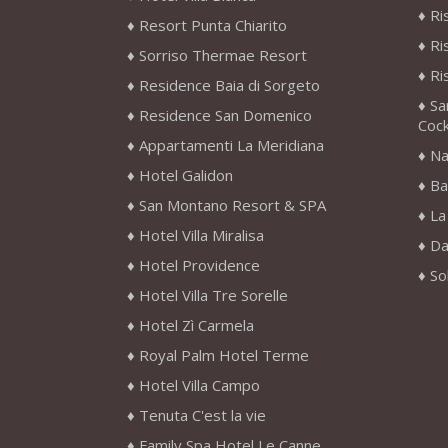
Ri
Resort Punta Chiarito
Ri
Sorriso Thermae Resort
Ri
Residence Baia di Sorgeto
Sa
Residence San Domenico
Cock
Appartamenti La Meridiana
Na
Hotel Galidon
Ba
San Montano Resort & SPA
La
Hotel Villa Miralisa
Da
Hotel Providence
So
Hotel Villa Tre Sorelle
Hotel Zì Carmela
Royal Palm Hotel Terme
Hotel Villa Campo
Tenuta C'est la vie
Family Spa Hotel Le Canne