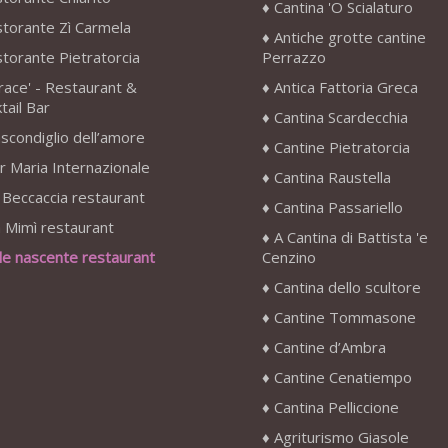
Cantina 'O Scialaturo
storante Zì Carmela
Antiche grotte cantine
storante Pietratorcia
Perrazzo
race' - Restaurant &
Antica Fattoria Greca
tail Bar
Cantina Scardecchia
scondiglio dell’amore
Cantine Pietratorcia
r Maria Internazionale
Cantina Raustella
 Beccaccia restaurant
Cantina Passariello
 Mimì restaurant
A Cantina di Battista 'e
le nascente restaurant
Cenzino
Cantina dello scultore
Cantine Tommasone
Cantine d’Ambra
Cantine Cenatiempo
Cantina Pelliccione
Agriturismo Giasole