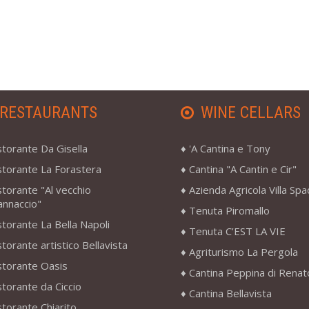
RESTAURANTS
WINE CELLARS
storante Da Gisella
'A Cantina e Tony
storante La Forastera
Cantina "A Cantin e Cir"
storante "Al vecchio
Azienda Agricola Villa Sp
annaccio"
Tenuta Piromallo
storante La Bella Napoli
Tenuta C’EST LA VIE
storante artistico Bellavista
Agriturismo La Pergola
storante Oasis
Cantina Peppina di Renat
storante da Ciccio
Cantina Bellavista
storante Chiarito