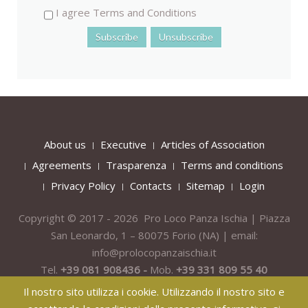
I agree Terms and Conditions
About us
Executive
Articles of Association
Agreements
Trasparenza
Terms and conditions
Privacy Policy
Contacts
Sitemap
Login
Copyright © 2017 - 2026 Pro Loco Panza Ischia | Piazza
San Leonardo, 1 – 80075
Forio
(NA) | email:
info@prolocopanzaischia.it
Tel.
+39 081 908436 -
Mob.
+39 331 809 55 40
Il nostro sito utilizza i cookie. Utilizzando il nostro sito e