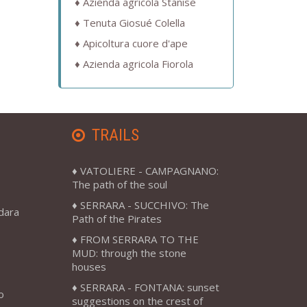
Azienda agricola Stanise
Tenuta Giosué Colella
Apicoltura cuore d'ape
Azienda agricola Fiorola
TRAILS
VATOLIERE - CAMPAGNANO:
The path of the soul
SERRARA - SUCCHIVO: The
adara
Path of the Pirates
FROM SERRARA TO THE
MUD: through the stone
houses
SERRARA - FONTANA: sunset
o
suggestions on the crest of