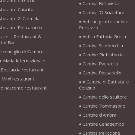
storante da Ciccio
Cantina Bellavista
storante Chiarito
Cantina 'O Scialaturo
storante Zì Carmela
Antiche grotte cantine
storante Pietratorcia
Perrazzo
race' - Restaurant &
Antica Fattoria Greca
tail Bar
Cantina Scardecchia
scondiglio dell’amore
Cantine Pietratorcia
r Maria Internazionale
Cantina Raustella
 Beccaccia restaurant
Cantina Passariello
 Mimì restaurant
A Cantina di Battista 'e
le nascente restaurant
Cenzino
Cantina dello scultore
Cantine Tommasone
Cantine d’Ambra
Cantine Cenatiempo
Cantina Pelliccione