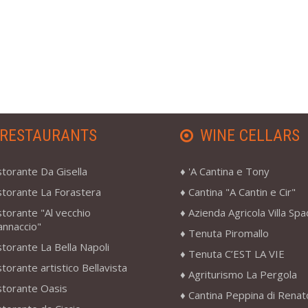
RESTAURANTS
WINE CELLARS
storante Da Gisella
'A Cantina e Tony
storante La Forastera
Cantina "A Cantin e Cir"
storante "Al vecchio
Azienda Agricola Villa Sp
annaccio"
Tenuta Piromallo
storante La Bella Napoli
Tenuta C’EST LA VIE
storante artistico Bellavista
Agriturismo La Pergola
storante Oasis
Cantina Peppina di Renat