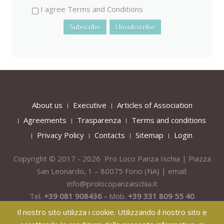
I agree Terms and Conditions
About us
Executive
Articles of Association
Agreements
Trasparenza
Terms and conditions
Privacy Policy
Contacts
Sitemap
Login
Copyright © 2017 - 2026 Pro Loco Panza Ischia | Piazza
San Leonardo, 1 – 80075
Forio
(NA) | email:
info@prolocopanzaischia.it
Tel.
+39 081 908436 -
Mob.
+39 331 809 55 40
Il nostro sito utilizza i cookie. Utilizzando il nostro sito e