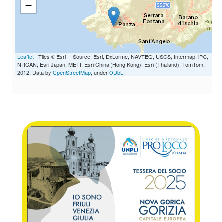
−
Leaflet
| Tiles © Esri -- Source: Esri, DeLorme, NAVTEQ, USGS, Intermap, iPC,
NRCAN, Esri Japan, METI, Esri China (Hong Kong), Esri (Thailand), TomTom,
2012. Data by
OpenStreetMap
, under
ODbL
.