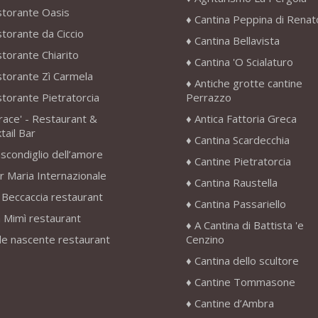
storante Oasis
Cantina Peppina di Renat
storante da Ciccio
Cantina Bellavista
storante Chiarito
Cantina 'O Scialaturo
storante Zì Carmela
Antiche grotte cantine
storante Pietratorcia
Perrazzo
race' - Restaurant &
Antica Fattoria Greca
tail Bar
Cantina Scardecchia
scondiglio dell’amore
Cantine Pietratorcia
r Maria Internazionale
Cantina Raustella
 Beccaccia restaurant
Cantina Passariello
 Mimì restaurant
A Cantina di Battista 'e
le nascente restaurant
Cenzino
Cantina dello scultore
Cantine Tommasone
Cantine d’Ambra