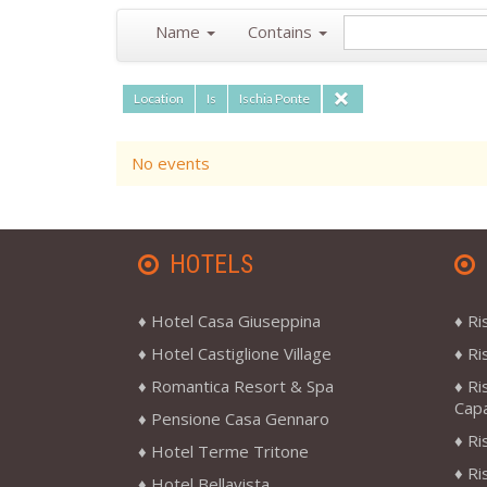
Name
Contains
Location
Is
Ischia Ponte
No events
HOTELS
Hotel Casa Giuseppina
Ri
Hotel Castiglione Village
Ri
Romantica Resort & Spa
Ri
Cap
Pensione Casa Gennaro
Ri
Hotel Terme Tritone
Ri
Hotel Bellavista