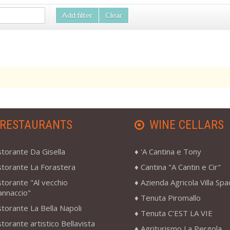
Add filter
Clear
RESTAURANTS
WINE CELLARS
storante Da Gisella
'A Cantina e Tony
storante La Forastera
Cantina "A Cantin e Cir"
storante "Al vecchio
Azienda Agricola Villa Sp
annaccio"
Tenuta Piromallo
storante La Bella Napoli
Tenuta C’EST LA VIE
storante artistico Bellavista
Agriturismo La Pergola