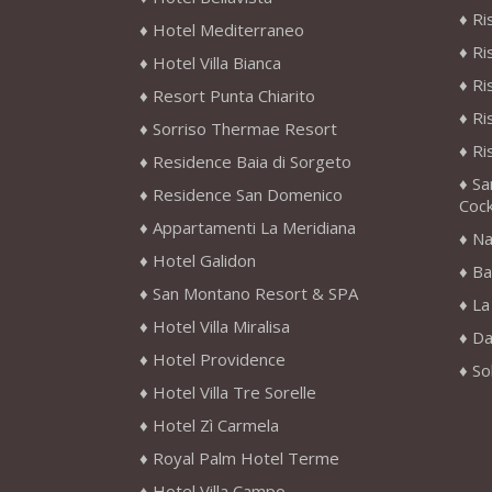
Ri
Hotel Mediterraneo
Ri
Hotel Villa Bianca
Ri
Resort Punta Chiarito
Ri
Sorriso Thermae Resort
Ri
Residence Baia di Sorgeto
Sa
Residence San Domenico
Cock
Appartamenti La Meridiana
Na
Hotel Galidon
Ba
San Montano Resort & SPA
La
Hotel Villa Miralisa
Da
Hotel Providence
So
Hotel Villa Tre Sorelle
Hotel Zì Carmela
Royal Palm Hotel Terme
Hotel Villa Campo