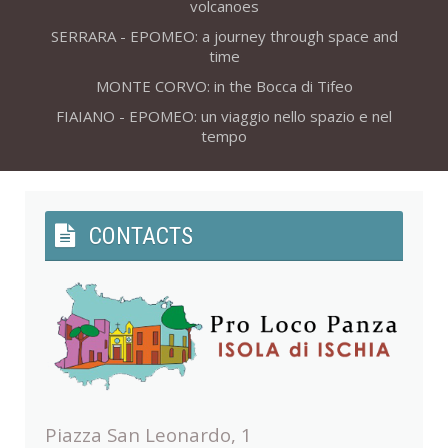
volcanoes
SERRARA - EPOMEO: a journey through space and
time
MONTE CORVO: in the Bocca di Tifeo
FIAIANO - EPOMEO: un viaggio nello spazio e nel
tempo
CONTACTS
Piazza San Leonardo, 1