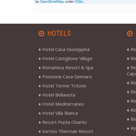
by
OpenStreetMap
, under
ODbL
.
HOTELS
Hotel Casa Giuseppina
Ri
Hotel Castiglione Village
Ri
Romantica Resort & Spa
Ri
Cap
Pensione Casa Gennaro
Ri
Hotel Terme Tritone
Ri
Hotel Bellavista
Ri
Hotel Mediterraneo
Ri
Hotel Villa Bianca
Ri
Resort Punta Chiarito
Ri
Sorriso Thermae Resort