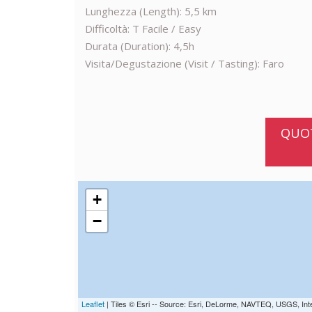
Lunghezza (Length): 5,5 km
Difficoltà: T Facile / Easy
Durata (Duration): 4,5h
Visita/Degustazione (Visit / Tasting): Faro
QUOT
+
−
Leaflet
| Tiles © Esri -- Source: Esri, DeLorme, NAVTEQ, USGS, Int