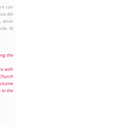
ore con
esa del
a, dove
ola. Al
ong the
re with
 Church
clusive
 to the