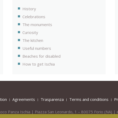
History
Celebrations
The monuments
Curiosity
The kitchen
Useful numbers
Beaches for disabled
How to get Ischia
tion
Agreements
Trasparenza
Terms and conditions
Pr
oco Panza Ischia | Piazza San Leonardo, 1 – 80075
Forio
(NA) | 