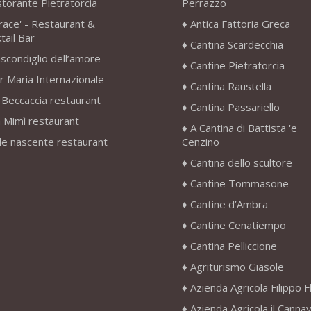
storante Pietratorcia
Perrazzo
race' - Restaurant &
Antica Fattoria Greca
tail Bar
Cantina Scardecchia
scondiglio dell’amore
Cantine Pietratorcia
r Maria Internazionale
Cantina Raustella
 Beccaccia restaurant
Cantina Passariello
 Mimì restaurant
A Cantina di Battista 'e
le nascente restaurant
Cenzino
Cantina dello scultore
Cantine Tommasone
Cantine d’Ambra
Cantine Cenatiempo
Cantina Pelliccione
Agriturismo Giasole
Azienda Agricola Filippo F
Azienda Agricola il Canna