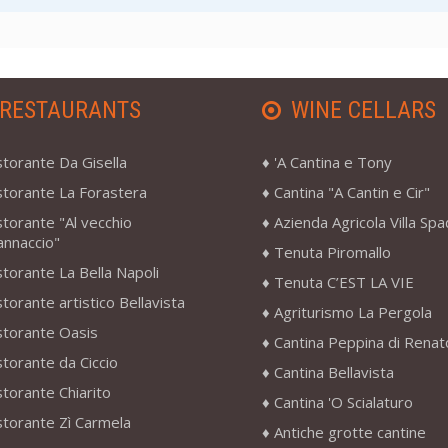
RESTAURANTS
WINE CELLARS
storante Da Gisella
'A Cantina e Tony
storante La Forastera
Cantina "A Cantin e Cir"
storante "Al vecchio
Azienda Agricola Villa Sp
annaccio"
Tenuta Piromallo
storante La Bella Napoli
Tenuta C’EST LA VIE
storante artistico Bellavista
Agriturismo La Pergola
storante Oasis
Cantina Peppina di Renat
storante da Ciccio
Cantina Bellavista
storante Chiarito
Cantina 'O Scialaturo
storante Zì Carmela
Antiche grotte cantine