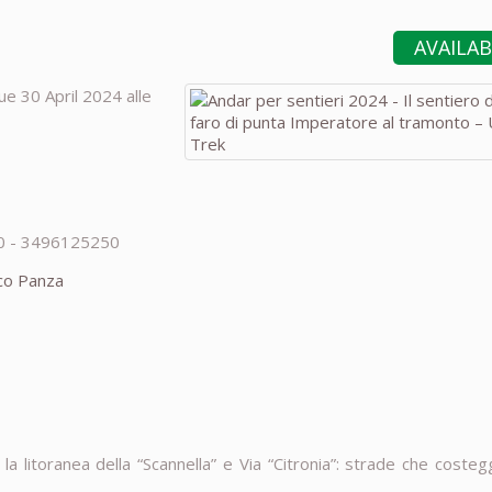
AVAILA
ue 30 April 2024 alle
0 - 3496125250
co Panza
 litoranea della “Scannella” e Via “Citronia”: strade che costegg