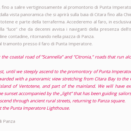
 fino a salire vertiginosamente al promontorio di Punta Imperat
dalla vista panoramica che si aprirà sulla baia di Citara fino alla Chi
entotene e parte della terraferma. Accederemo al faro, in esclusiv
 “luce” che da decenni avvisa i naviganti della presenza dell’is
ine contadine, ritornando nella piazza di Panza.
l tramonto presso il faro di Punta Imperatore.
the coastal road of ”Scannella” and ”Citronia,” roads that run al
st, until we steeply ascend to the promontory of Punta Imperato
rewarded with a panoramic view stretching from Citara Bay to the
island of Ventotene, and part of the mainland. We will have ex
e sunset accompanied by the „light” that has been guiding sailors
scend through ancient rural streets, returning to Panza square.
 at the Punta Imperatore Lighthouse.
di Panza