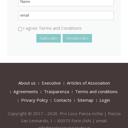
I agree Terms and Conditions
About us
Executive
Articles of Association
Agreements
Trasparenza
Terms and conditions
Privacy Policy
Contacts
Sitemap
Login
Copyright © 2017 - 2026 Pro Loco Panza Ischia | Piazza
San Leonardo, 1 – 80075
Forio
(NA) | email:
info@prolocopanzaischia.it