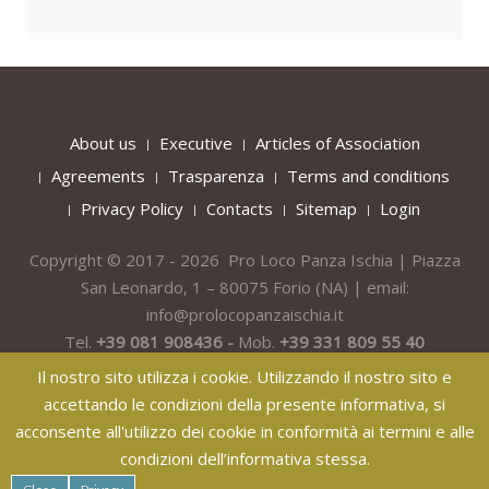
About us
Executive
Articles of Association
Agreements
Trasparenza
Terms and conditions
Privacy Policy
Contacts
Sitemap
Login
Copyright © 2017 - 2026 Pro Loco Panza Ischia | Piazza
San Leonardo, 1 – 80075
Forio
(NA) | email:
info@prolocopanzaischia.it
Tel.
+39 081 908436 -
Mob.
+39 331 809 55 40
Il nostro sito utilizza i cookie. Utilizzando il nostro sito e
accettando le condizioni della presente informativa, si
acconsente all'utilizzo dei cookie in conformità ai termini e alle
condizioni dell’informativa stessa.
纸飞机下载
纸飞机官网
纸飞机官网下载
纸飞机下载
safew官网