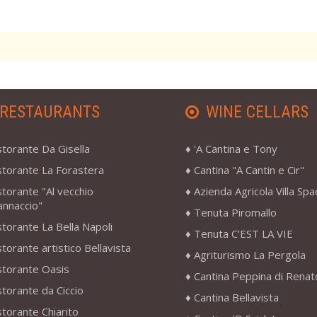
RESTAURANTS
WINE CELLARS
storante Da Gisella
'A Cantina e Tony
storante La Forastera
Cantina "A Cantin e Cir"
storante "Al vecchio
Azienda Agricola Villa Sp
annaccio"
Tenuta Piromallo
storante La Bella Napoli
Tenuta C’EST LA VIE
storante artistico Bellavista
Agriturismo La Pergola
storante Oasis
Cantina Peppina di Renat
storante da Ciccio
Cantina Bellavista
storante Chiarito