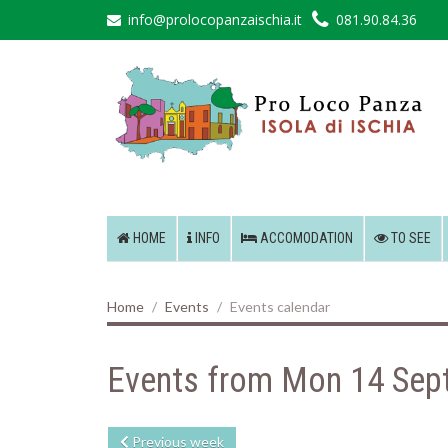
info@prolocopanzaischia.it
081.90.84.36
HOME
INFO
ACCOMODATION
TO SEE
Home
Events
Events calendar
Events from Mon 14 Sep
Previous week