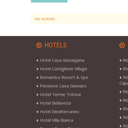
No events
HOTELS
Hotel Casa Giuseppina
Ri
Hotel Castiglione Village
Ri
Romantica Resort & Spa
Ri
Cap
Pensione Casa Gennaro
Ri
Hotel Terme Tritone
Ri
Hotel Bellavista
Ri
Hotel Mediterraneo
Ri
Hotel Villa Bianca
Ri