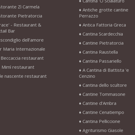
Cantina 'O Scialaturo
storante Zì Carmela
Antiche grotte cantine
storante Pietratorcia
Perrazzo
race' - Restaurant &
Antica Fattoria Greca
tail Bar
Cantina Scardecchia
scondiglio dell’amore
Cantine Pietratorcia
r Maria Internazionale
Cantina Raustella
 Beccaccia restaurant
Cantina Passariello
 Mimì restaurant
A Cantina di Battista 'e
le nascente restaurant
Cenzino
Cantina dello scultore
Cantine Tommasone
Cantine d’Ambra
Cantine Cenatiempo
Cantina Pelliccione
Agriturismo Giasole