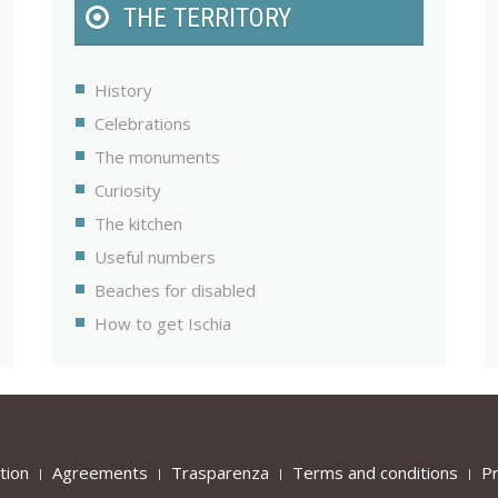
THE TERRITORY
History
Celebrations
The monuments
Curiosity
The kitchen
Useful numbers
Beaches for disabled
How to get Ischia
tion
Agreements
Trasparenza
Terms and conditions
Pr