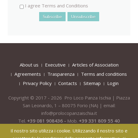
I agree Terms and Conditions
About us
Executive
Articles of Association
Agreements
Trasparenza
Terms and conditions
Privacy Policy
Contacts
Sitemap
Login
Copyright © 2017 - 2026 Pro Loco Panza Ischia | Piazza
San Leonardo, 1 – 80075
Forio
(NA) | email:
info@prolocopanzaischia.it
Tel.
+39 081 908436 -
Mob.
+39 331 809 55 40
Il nostro sito utilizza i cookie. Utilizzando il nostro sito e