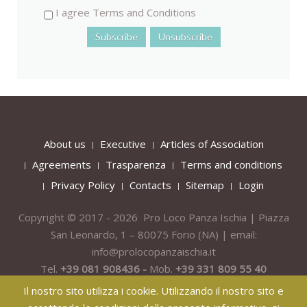
I agree Terms and Conditions
About us
Executive
Articles of Association
Agreements
Trasparenza
Terms and conditions
Privacy Policy
Contacts
Sitemap
Login
Copyright © 2017 - 2026 Pro Loco Panza Ischia | Piazza
San Leonardo, 1 – 80075
Forio
(NA) | email:
info@prolocopanzaischia.it
Tel.
+39 081 908436 -
Mob.
+39 331 809 55 40
Il nostro sito utilizza i cookie. Utilizzando il nostro sito e