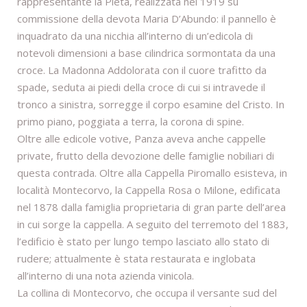
rappresentante la Pietà, realizzata nel 1919 su
commissione della devota Maria D’Abundo: il pannello è
inquadrato da una nicchia all’interno di un’edicola di
notevoli dimensioni a base cilindrica sormontata da una
croce. La Madonna Addolorata con il cuore trafitto da
spade, seduta ai piedi della croce di cui si intravede il
tronco a sinistra, sorregge il corpo esamine del Cristo. In
primo piano, poggiata a terra, la corona di spine.
Oltre alle edicole votive, Panza aveva anche cappelle
private, frutto della devozione delle famiglie nobiliari di
questa contrada. Oltre alla Cappella Piromallo esisteva, in
località Montecorvo, la Cappella Rosa o Milone, edificata
nel 1878 dalla famiglia proprietaria di gran parte dell’area
in cui sorge la cappella. A seguito del terremoto del 1883,
l’edificio è stato per lungo tempo lasciato allo stato di
rudere; attualmente è stata restaurata e inglobata
all’interno di una nota azienda vinicola.
La collina di Montecorvo, che occupa il versante sud del