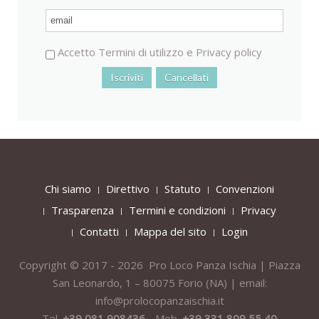
Accetto
Termini di utilizzo
e
Privacy policy
Chi siamo
Direttivo
Statuto
Convenzioni
Trasparenza
Termini e condizioni
Privacy
Contatti
Mappa del sito
Login
Copyright © 2017 - 2026 Pro Loco Panza Ischia | Piazza
San Leonardo, 1 – 80075
Forio
(NA) | email:
info@prolocopanzaischia.it
Tel.
+39 081 908436 -
Mob.
+39 331 809 55 40