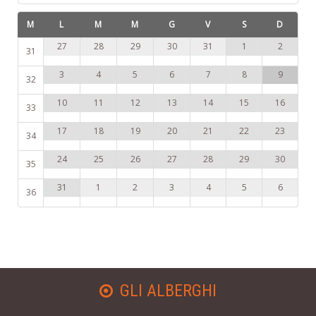
M
L
M
M
G
V
S
D
31
1
2
27
28
29
30
31
Aggiungi filtro
Cancella
7
8
9
3
4
5
6
32
14
15
16
10
11
12
13
33
21
22
23
17
18
19
20
34
28
29
30
24
25
26
27
35
4
5
6
31
1
2
3
36
GLI ALBERGHI