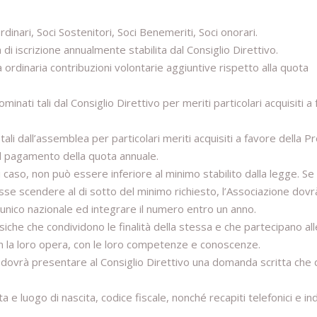
rdinari, Soci Sostenitori, Soci Benemeriti, Soci onorari.
di iscrizione annualmente stabilita dal Consiglio Direttivo.
 ordinaria contribuzioni volontarie aggiuntive rispetto alla quota
ati tali dal Consiglio Direttivo per meriti particolari acquisiti a
ali dall’assemblea per particolari meriti acquisiti a favore della P
l pagamento della quota annuale.
ni caso, non può essere inferiore al minimo stabilito dalla legge. Se
se scendere al di sotto del minimo richiesto, l’Associazione dov
 unico nazionale ed integrare il numero entro un anno.
iche che condividono le finalità della stessa e che partecipano all
on la loro opera, con le loro competenze e conoscenze.
ovrà presentare al Consiglio Direttivo una domanda scritta che
 e luogo di nascita, codice fiscale, nonché recapiti telefonici e ind