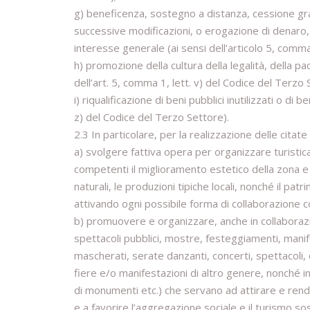
g) beneficenza, sostegno a distanza, cessione grat
successive modificazioni, o erogazione di denaro, 
interesse generale (ai sensi dell’articolo 5, comm
h) promozione della cultura della legalità, della pa
dell’art. 5, comma 1, lett. v) del Codice del Terzo 
i) riqualificazione di beni pubblici inutilizzati o di b
z) del Codice del Terzo Settore).
2.3 In particolare, per la realizzazione delle citat
a) svolgere fattiva opera per organizzare turistic
competenti il miglioramento estetico della zona e t
naturali, le produzioni tipiche locali, nonché il pa
attivando ogni possibile forma di collaborazione con
b) promuovere e organizzare, anche in collaborazion
spettacoli pubblici, mostre, festeggiamenti, manife
mascherati, serate danzanti, concerti, spettacoli,
fiere e/o manifestazioni di altro genere, nonché i
di monumenti etc.) che servano ad attirare e rendere
e a favorire l’aggregazione sociale e il turismo sos