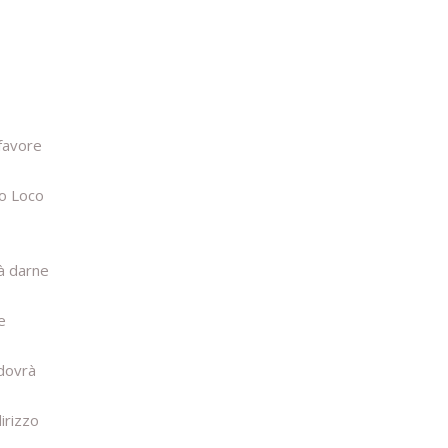
 favore
ro Loco
rà darne
e
 dovrà
irizzo