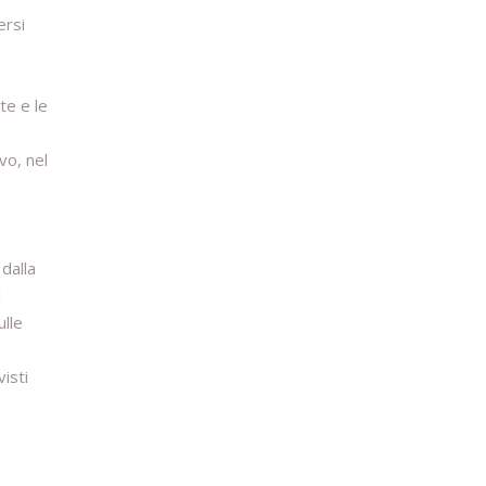
ersi
te e le
vo, nel
e
dalla
l
ulle
isti