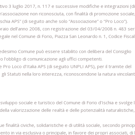
ativo 3 luglio 2017, n. 117 e successive modifiche e integrazioni (di
n’associazione non riconosciuta, con finalità di promozione sociale
schia APS” (di seguito anche solo “Associazione” o “Pro Loco”).
bbraio dell’anno 2008, con registrazione del 03/04/2008 n. 483 ser
e legale nel Comune di Forio, Piazza San Leonardo n. 1, Codice Fisca
 medesimo Comune può essere stabilito con delibera del Consiglio
 l’obbligo di comunicazione agli uffici competenti.
e Pro Loco d’Italia APS (di seguito UNPLI APS), per il tramite del
li Statuti nella loro interezza, riconoscendone la natura vincolant
viluppo sociale e turistico del Comune di Forio d’Ischia e svolge 
 della valorizzazione delle realtà e delle potenzialità naturalistiche,
inalità civiche, solidaristiche e di utilità sociale, secondo principi
o in via esclusiva o principale, in favore dei propri associati, di 