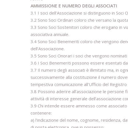
AMMISSIONE E NUMERO DEGLI ASSOCIATI
3.1 I soci dell’Associazione si distinguono in Soci O
3.2 Sono Soci Ordinari coloro che versano la quota 
3.3 Sono Soci Sostenitori coloro che erogano in via
associativa annuale.
3.4 Sono Soci Benemeriti coloro che vengono denomin
dell’Associazione.
3.5 Sono Soci Onorari i soci che vengono nominati t
3.6 I Soci Benemeriti possono essere esentati da
3.7 Il numero degli associati è illimitato ma, in og
successivamente alla costituzione il numero doves
tempestiva comunicazione all’Ufficio del Registro
3.8 Possono aderire all’associazione le persone fis
attività di interesse generale dell’associazione c
3.9 Chi intende essere ammesso come associato d
contenere:
a) l’indicazione del nome, cognome, residenza, data
di posta elettronica, ove in possesso;