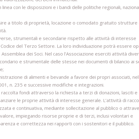
n linea con le disposizioni e i bandi delle politiche regionali, naziona
isire a titolo di proprietà, locazione o comodato gratuito strutture
ità.
verse, strumentali e secondarie rispetto alle attività di interesse
 del Codice del Terzo Settore. La loro individuazione potrà essere o
Assemblea dei Soci. Nel caso l’Associazione eserciti attività divers
econdario e strumentale delle stesse nei documenti di bilancio ai s
e;
istrazione di alimenti e bevande a favore dei propri associati, nel
 2001, n. 235 e successive modifiche e integrazioni.
accolta fondi attraverso la richiesta a terzi di donazioni, lasciti e
nanziare le proprie attività di interesse generale. L’attività di racco
zata e continuativa, mediante sollecitazione al pubblico o attrave
alore, impiegando risorse proprie e di terzi, inclusi volontari e
sparenza e correttezza nei rapporti con i sostenitori e il pubblico.