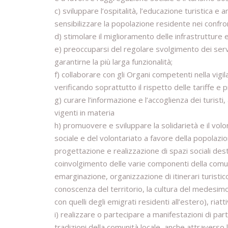
c) sviluppare l’ospitalità, l’educazione turistica e
sensibilizzare la popolazione residente nei confro
d) stimolare il miglioramento delle infrastrutture e
e) preoccuparsi del regolare svolgimento dei serviz
garantirne la più larga funzionalità;
f) collaborare con gli Organi competenti nella vigila
verificando soprattutto il rispetto delle tariffe e
g) curare l’informazione e l’accoglienza dei turisti
vigenti in materia
h) promuovere e sviluppare la solidarietà e il vol
sociale e del volontariato a favore della popolazio
progettazione e realizzazione di spazi sociali desti
coinvolgimento delle varie componenti della comunit
emarginazione, organizzazione di itinerari turistico
conoscenza del territorio, la cultura del medesimo 
con quelli degli emigrati residenti all’estero), r
i) realizzare o partecipare a manifestazioni di parti
tradizioni della comunità locale, anche attraverso 