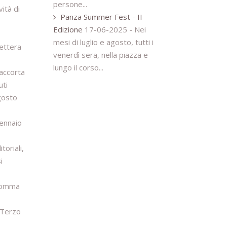
persone...
vità di
Panza Summer Fest - II
Edizione
17-06-2025 -
Nei
mesi di luglio e agosto, tutti i
lettera
venerdì sera, nella piazza e
lungo il corso...
 accorta
uti
agosto
gennaio
toriali,
i
, comma
l Terzo