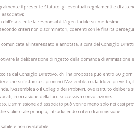
gralmente il presente Statuto, gli eventuali regolamenti e di atten
 associativi;
a dall’esercente la responsabilità genitoriale sul medesimo.
secondo criteri non discriminatori, coerenti con le finalità persegui
omunicata all’interessato e annotata, a cura del Consiglio Diretti
 motivare la deliberazione di rigetto della domanda di ammissione 
lta dal Consiglio Direttivo, chi l’ha proposta può entro 60 giorni 
ere che sull’istanza si pronunci l’Assemblea o, laddove previsto, i
nda, l’Assemblea o il Collegio dei Probiviri, ove istituito delibera s
ati, in occasione della loro successiva convocazione.
ato. L’ammissione ad associato può venire meno solo nei casi prev
e violino tale principio, introducendo criteri di ammissione
sabile e non rivalutabile.