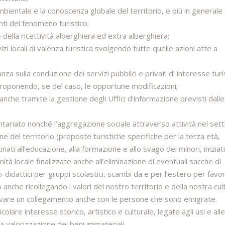
 ambientale e la conoscenza globale del territorio, e più in generale
nti del fenomeno turistico;
 della ricettività alberghiera ed extra alberghiera;
i locali di valenza turistica svolgendo tutte quelle azioni atte a
nza sulla conduzione dei servizi pubblici e privati di interesse turi
 proponendo, se del caso, le opportune modificazioni;
, anche tramite la gestione degli Uffici d’informazione previsti dalle
ontariato nonché l’aggregazione sociale attraverso attività nel set
ne del territorio (proposte turistiche specifiche per la terza età,
nati all’educazione, alla formazione e allo svago dei minori, iniziat
à locale finalizzate anche all’eliminazione di eventuali sacche di
-didattici per gruppi scolastici, scambi da e per l’estero per favor
anche ricollegando i valori del nostro territorio e della nostra cul
iattivare un collegamento anche con le persone che sono emigrate.
colare interesse storico, artistico e culturale, legate agli usi e alle
la valorizzazione dei beni immateriali.