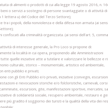
uita di alimenti o prodotti di cui alla legge 19 agosto 2016, n. 16
beni o servizi a sostegno di persone svantaggiate o di attività di
a 1 lettera u) del Codice del Terzo Settore);
ce tra i popoli, della nonviolenza e della difesa non armata (ai sens
Settore);
eni confiscati alla criminalità organizzata. (ai sensi dell’art. 5, comma
e attività di interesse generale, la Pro Loco si propone di:
amente la località in cui opera, proponendo alle Amministrazioni
utte quelle iniziative atte a tutelare e valorizzare le bellezze e r
trimonio culturale, storico – monumentale, artistico ed ambientale,
 enti pubblici e privati;
e con gli Enti Pubblici e/o privati, iniziative (convegni, escursioni
stazioni e rievocazioni storiche e/o folcloristiche, carnevali, corsi
 camminate, escursioni, gite, manifestazioni sportive, mercatini, s
niziative di solidarietà sociale, recupero ambientale, restauro e g
 più gradito il soggiorno dei turisti e la qualità della vita dei res
tenibile;