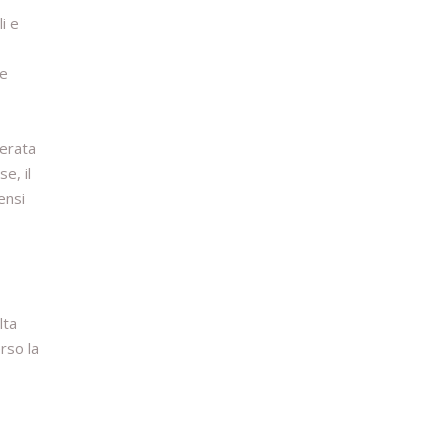
li e
 e
perata
e, il
ensi
lta
rso la