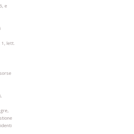
6, e
i
 1, lett.
isorse
,
agre,
estione
identi