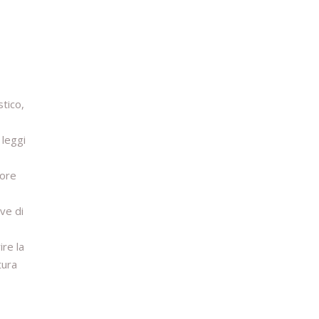
stico,
 leggi
tore
ive di
ire la
tura