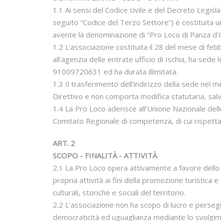
1.1 Ai sensi del Codice civile e del Decreto Legisl
seguito “Codice del Terzo Settore”) è costituita u
avente la denominazione di “Pro Loco di Panza d’I
1.2 L’associazione costituita il 28 del mese di fe
all’agenzia delle entrate ufficio di Ischia, ha sed
91009720631 ed ha durata illimitata.
1.3 Il trasferimento dell’indirizzo della sede nel
Direttivo e non comporta modifica statutaria, salvo
1.4 La Pro Loco aderisce all’Unione Nazionale dell
Comitato Regionale di competenza, di cui rispetta g
ART. 2
SCOPO - FINALITÀ - ATTIVITÀ
2.1 La Pro Loco opera attivamente a favore dello s
propria attività ai fini della promozione turistica e
culturali, storiche e sociali del territorio.
2.2 L’associazione non ha scopo di lucro e persegue f
democraticità ed uguaglianza mediante lo svolgiment