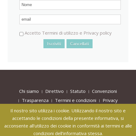
Accetto
Termini di utilizzo
e
Privacy policy
Chi siamo
Direttivo
Statuto
Convenzioni
Trasparenza
Termini e condizioni
Privacy
Contatti
Mappa del sito
Login
Il nostro sito utilizza i cookie. Utilizzando il nostro sito e
accettando le condizioni della presente informativa, si
Copyright © 2017 - 2026 Pro Loco Panza Ischia | Piazza
acconsente all'utilizzo dei cookie in conformità ai termini e alle
San Leonardo, 1 – 80075
Forio
(NA) | email:
condizioni dell’informativa stessa.