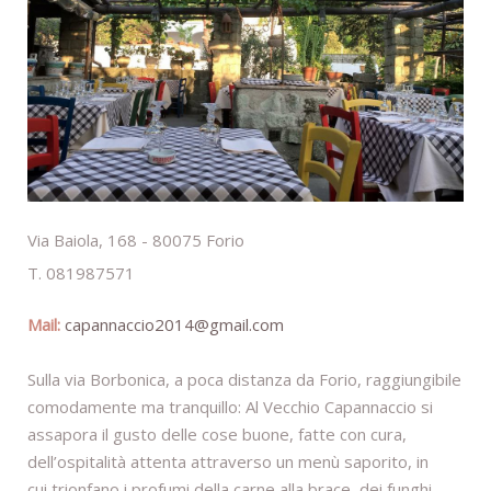
Via Baiola, 168 - 80075 Forio
T. 081987571
Mail:
capannaccio2014@gmail.com
Sulla via Borbonica, a poca distanza da Forio, raggiungibile
comodamente ma tranquillo: Al Vecchio Capannaccio si
assapora il gusto delle cose buone, fatte con cura,
dell’ospitalità attenta attraverso un menù saporito, in
cui trionfano i profumi della carne alla brace, dei funghi