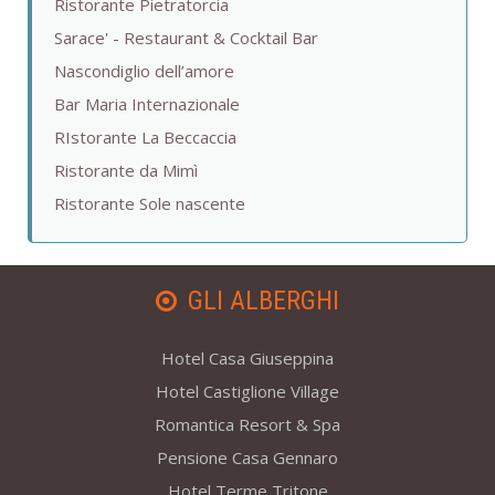
Ristorante Pietratorcia
Sarace' - Restaurant & Cocktail Bar
Nascondiglio dell’amore
Bar Maria Internazionale
RIstorante La Beccaccia
Ristorante da Mimì
Ristorante Sole nascente
GLI ALBERGHI
Hotel Casa Giuseppina
Hotel Castiglione Village
Romantica Resort & Spa
Pensione Casa Gennaro
Hotel Terme Tritone