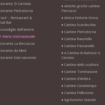
storante Zì Carmela
Antiche grotte cantine
storante Pietratorcia
Perrazzo
race' - Restaurant &
Antica Fattoria Greca
tail Bar
Cantina Scardecchia
scondiglio dell’amore
Cantine Pietratorcia
r Maria Internazionale
Cantina Raustella
storante La Beccaccia
Cantina Passariello
storante da Mimì
A Cantina di Battista 'e
storante Sole nascente
Cenzino
Cantina dello scultore
Cantine Tommasone
Cantine d’Ambra
Cantine Cenatiempo
Cantina Pelliccione
Agriturismo Giasole