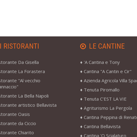
I RISTORANTI
LE CANTINE
storante Da Gisella
'A Cantina e Tony
storante La Forastera
Cantina "A Cantin e Cir"
storante "Al vecchio
Azienda Agricola Villa Sp
annaccio"
Tenuta Piromallo
storante La Bella Napoli
Tenuta C’EST LA VIE
storante artistico Bellavista
Agriturismo La Pergola
storante Oasis
Cantina Peppina di Renat
storante da Ciccio
Cantina Bellavista
storante Chiarito
Cantina 'O Scialaturo