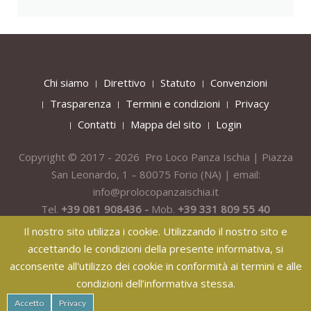
Chi siamo
Direttivo
Statuto
Convenzioni
Trasparenza
Termini e condizioni
Privacy
Contatti
Mappa del sito
Login
Copyright © 2017 - 2026 Pro Loco Panza Ischia | Piazza
San Leonardo, 1 – 80075
Forio
(NA) | email:
info@prolocopanzaischia.it
Tel.
+39 081 908436 -
Mob.
+39 331 809 55 40
Il nostro sito utilizza i cookie. Utilizzando il nostro sito e
accettando le condizioni della presente informativa, si
acconsente all'utilizzo dei cookie in conformità ai termini e alle
condizioni dell’informativa stessa.
纸飞机下载
纸飞机官网
纸飞机官网下载
纸飞机下载
safew官网
Accetto
Privacy
safew下载
safew官网下载
safew官网
safew下载
safew下载
safew下