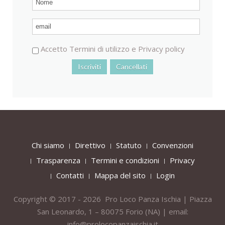
Accetto
Termini di utilizzo
e
Privacy policy
Chi siamo
Direttivo
Statuto
Convenzioni
Trasparenza
Termini e condizioni
Privacy
Contatti
Mappa del sito
Login
Copyright © 2017 - 2026 Pro Loco Panza Ischia | Piazza
San Leonardo, 1 – 80075
Forio
(NA) | email:
info@prolocopanzaischia.it