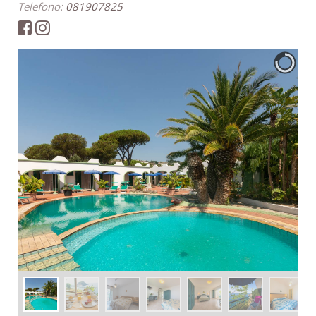
Telefono:
081907825