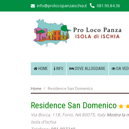
info@prolocopanzaischia.it
081.90.84.36
HOME
INFO
DOVE ALLOGGIARE
DA VED
Home
Residence San Domenico
Residence San Domenico
Via Bocca, 118, Forio, NA 80075, Italy
Mostra la 
Isola d'Ischia