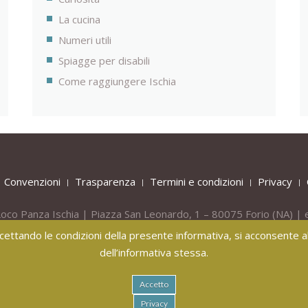
La cucina
Numeri utili
Spiagge per disabili
Come raggiungere Ischia
Convenzioni
Trasparenza
Termini e condizioni
Privacy
oco Panza Ischia | Piazza San Leonardo, 1 – 80075
Forio
(NA) | 
Tel.
+39 081 908436 -
Mob.
+39 331 809 55 40
 accettando le condizioni della presente informativa, si acconsente all
dell’informativa stessa.
Accetto
Privacy