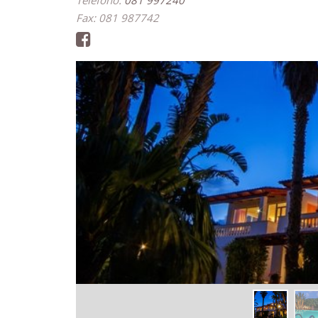
Telefono:
081 997240
Fax: 081 987742