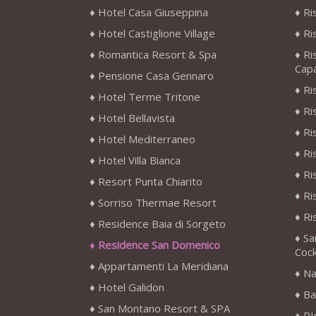
Hotel Casa Giuseppina
Ri
Hotel Castiglione Village
Ri
Romantica Resort & Spa
Ri
Cap
Pensione Casa Gennaro
Ri
Hotel Terme Tritone
Ri
Hotel Bellavista
Ri
Hotel Mediterraneo
Ri
Hotel Villa Bianca
Ri
Resort Punta Chiarito
Ri
Sorriso Thermae Resort
Ri
Residence Baia di Sorgeto
Sa
Residence San Domenico
Cock
Appartamenti La Meridiana
Na
Hotel Galidon
Ba
San Montano Resort & SPA
RI