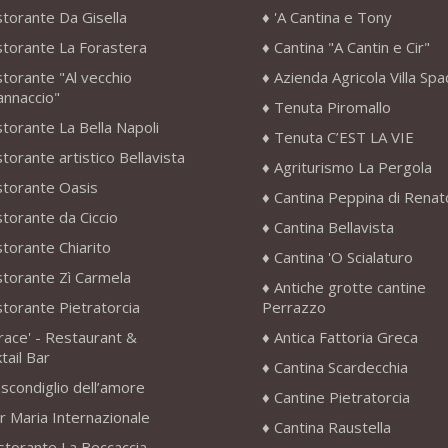
storante Da Gisella
'A Cantina e Tony
storante La Forastera
Cantina "A Cantin e Cir"
storante "Al vecchio
Azienda Agricola Villa Sp
annaccio"
Tenuta Piromallo
storante La Bella Napoli
Tenuta C’EST LA VIE
storante artistico Bellavista
Agriturismo La Pergola
storante Oasis
Cantina Peppina di Renat
storante da Ciccio
Cantina Bellavista
storante Chiarito
Cantina 'O Scialaturo
storante Zì Carmela
Antiche grotte cantine
storante Pietratorcia
Perrazzo
race' - Restaurant &
Antica Fattoria Greca
tail Bar
Cantina Scardecchia
scondiglio dell’amore
Cantine Pietratorcia
r Maria Internazionale
Cantina Raustella
storante La Beccaccia