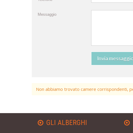
Messaggio
Invia messaggi
Non abbiamo trovato camere corrispondenti, per
GLI ALBERGHI