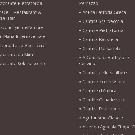
storante Pietratorcia
Perrazzo
race' - Restaurant &
Antica Fattoria Greca
tail Bar
Cantina Scardecchia
scondiglio dell’amore
Cantine Pietratorcia
r Maria Internazionale
Cantina Raustella
storante La Beccaccia
Cantina Passariello
storante da Mimì
A Cantina di Battista 'e
storante Sole nascente
Cenzino
Cantina dello scultore
Cantine Tommasone
Cantine d’Ambra
Cantine Cenatiempo
Cantina Pelliccione
Agriturismo Giasole
Azienda Agricola Filippo F