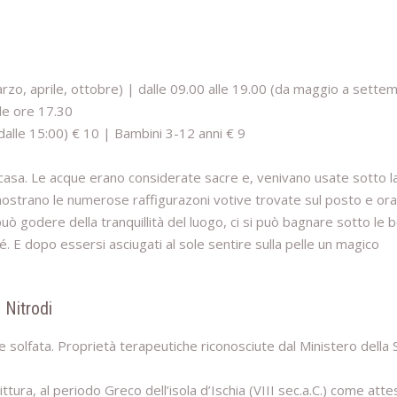
arzo, aprile, ottobre) | dalle 09.00 alle 19.00 (da maggio a sette
le ore 17.30
dalle 15:00) € 10 | Bambini 3-12 anni € 9
di casa. Le acque erano considerate sacre e, venivano usate sotto l
mostrano le numerose raffigurazoni votive trovate sul posto e ora
uò godere della tranquillità del luogo, ci si può bagnare sotto le 
sé. E dopo essersi asciugati al sole sentire sulla pelle un magico
 Nitrodi
e solfata. Proprietà terapeutiche riconosciute dal Ministero della 
ittura, al periodo Greco dell’isola d’Ischia (VIII sec.a.C.) come attes