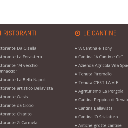
I RISTORANTI
LE CANTINE
storante Da Gisella
'A Cantina e Tony
storante La Forastera
Cantina "A Cantin e Cir"
storante "Al vecchio
Azienda Agricola Villa Sp
annaccio"
Tenuta Piromallo
storante La Bella Napoli
Tenuta C’EST LA VIE
storante artistico Bellavista
Agriturismo La Pergola
storante Oasis
Cantina Peppina di Renat
storante da Ciccio
Cantina Bellavista
storante Chiarito
Cantina 'O Scialaturo
storante Zì Carmela
Antiche grotte cantine