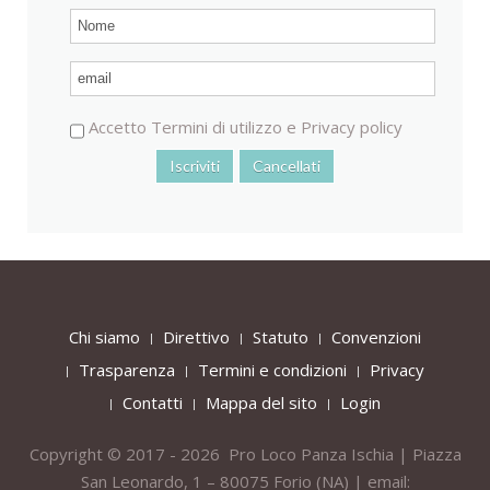
Accetto
Termini di utilizzo
e
Privacy policy
Chi siamo
Direttivo
Statuto
Convenzioni
Trasparenza
Termini e condizioni
Privacy
Contatti
Mappa del sito
Login
Copyright © 2017 - 2026 Pro Loco Panza Ischia | Piazza
San Leonardo, 1 – 80075
Forio
(NA) | email: