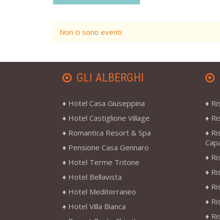
Non ci sono eventi
GLI ALBERGHI
Hotel Casa Giuseppina
Ri
Hotel Castiglione Village
Ri
Romantica Resort & Spa
Ri
Cap
Pensione Casa Gennaro
Ri
Hotel Terme Tritone
Ri
Hotel Bellavista
Ri
Hotel Mediterraneo
Ri
Hotel Villa Bianca
Ri