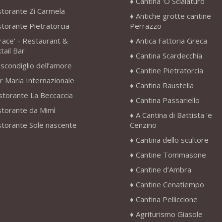
Cantina 'O Scialaturo
storante Zì Carmela
Antiche grotte cantine
storante Pietratorcia
Perrazzo
race' - Restaurant &
Antica Fattoria Greca
tail Bar
Cantina Scardecchia
scondiglio dell’amore
Cantine Pietratorcia
r Maria Internazionale
Cantina Raustella
storante La Beccaccia
Cantina Passariello
storante da Mimì
A Cantina di Battista 'e
storante Sole nascente
Cenzino
Cantina dello scultore
Cantine Tommasone
Cantine d’Ambra
Cantine Cenatiempo
Cantina Pelliccione
Agriturismo Giasole