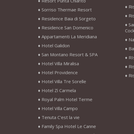
Resort Punta Chiarito
Ri
Sorriso Thermae Resort
Ri
Residence Baia di Sorgeto
Sa
Residence San Domenico
Cock
Appartamenti La Meridiana
Na
Hotel Galidon
Ba
San Montano Resort & SPA
RI
Hotel Villa Miralisa
Ri
Hotel Providence
Ri
Hotel Villa Tre Sorelle
Hotel Zì Carmela
Royal Palm Hotel Terme
Hotel Villa Campo
Tenuta C'est la vie
Family Spa Hotel Le Canne