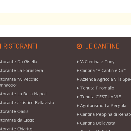
I RISTORANTI
LE CANTINE
storante Da Gisella
'A Cantina e Tony
storante La Forastera
Cantina "A Cantin e Cir"
storante "Al vecchio
Azienda Agricola Villa Sp
annaccio"
Tenuta Piromallo
storante La Bella Napoli
Tenuta C’EST LA VIE
storante artistico Bellavista
Agriturismo La Pergola
storante Oasis
Cantina Peppina di Renat
storante da Ciccio
Cantina Bellavista
storante Chiarito