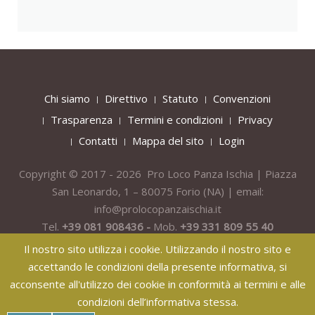
Chi siamo
Direttivo
Statuto
Convenzioni
Trasparenza
Termini e condizioni
Privacy
Contatti
Mappa del sito
Login
Copyright © 2017 - 2026 Pro Loco Panza Ischia | Piazza
San Leonardo, 1 – 80075
Forio
(NA) | email:
info@prolocopanzaischia.it
Tel.
+39 081 908436 -
Mob.
+39 331 809 55 40
Il nostro sito utilizza i cookie. Utilizzando il nostro sito e
accettando le condizioni della presente informativa, si
acconsente all'utilizzo dei cookie in conformità ai termini e alle
condizioni dell’informativa stessa.
纸飞机下载
纸飞机官网
纸飞机官网下载
纸飞机下载
safew官网