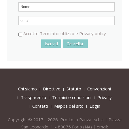
Accetto
Termini di utilizzo
e
Privacy policy
Chi siamo
Direttivo
Statuto
Convenzioni
Trasparenza
Termini e condizioni
Privacy
Contatti
Mappa del sito
Login
Copyright © 2017 - 2026 Pro Loco Panza Ischia | Piazza
San Leonardo, 1 – 80075
Forio
(NA) | email: