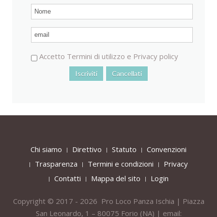
Accetto
Termini di utilizzo
e
Privacy policy
Chi siamo
Direttivo
Statuto
Convenzioni
Trasparenza
Termini e condizioni
Privacy
Contatti
Mappa del sito
Login
Copyright © 2017 - 2026 Pro Loco Panza Ischia | Piazza
San Leonardo, 1 – 80075
Forio
(NA) | email: