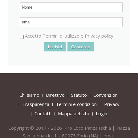
Accetto
Termini di utilizzo
e
Privacy policy
Chi siamo
Direttivo
Statuto
Convenzioni
Trasparenza
Termini e condizioni
Privacy
Contatti
Mappa del sito
Login
Copyright © 2017 - 2026 Pro Loco Panza Ischia | Piazza
San Leonardo, 1 – 80075
Forio
(NA) | email: