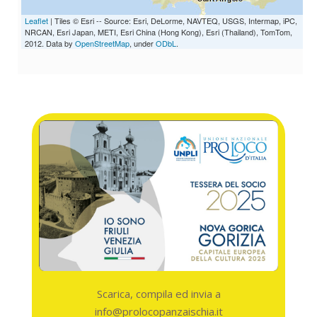
Leaflet
| Tiles © Esri -- Source: Esri, DeLorme, NAVTEQ, USGS, Intermap, iPC,
NRCAN, Esri Japan, METI, Esri China (Hong Kong), Esri (Thailand), TomTom,
2012. Data by
OpenStreetMap
, under
ODbL
.
Scarica, compila ed invia a
info@prolocopanzaischia.it