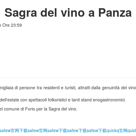
Sagra del vino a Panza
le Ore 23:59
iaia di persone tra residenti e turisti, attratti dalla genuinità del vin
ll'estate con spettacoli folkoristici e tanti stand enogastronomici.
l comune di Forio per la Sagra del vino.
safew官网下载
safew官网
safew下载
safew下载
safew下载
quickq官网
qui