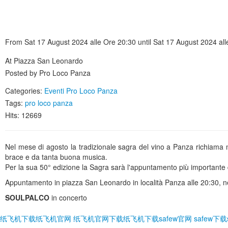
From Sat 17 August 2024 alle Ore 20:30 until Sat 17 August 2024 al
At Piazza San Leonardo
Posted by Pro Loco Panza
Categories:
Eventi Pro Loco Panza
Tags:
pro loco panza
Hits: 12669
Nel mese di agosto la tradizionale sagra del vino a Panza richiama migl
brace e da tanta buona musica.
Per la sua 50° edizione la Sagra sarà l'appuntamento più importante de
Appuntamento in piazza San Leonardo in località Panza alle 20:30, ne
SOULPALCO
in concerto
纸飞机下载
纸飞机官网
纸飞机官网下载
纸飞机下载
safew官网
safew下载