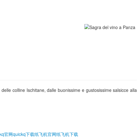
o delle colline Ischitane, dalle buonissime e gustosissime salsicce alla
ckq官网
quickq下载
纸飞机官网
纸飞机下载